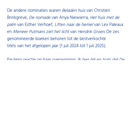
De andere nominaties waren
Beladen huis
van Christien
Brinkgreve,
De nomade
van Anya Niewierra,
Het huis met de
palm
van Esther Verhoef,
Liften naar de hemel
van Lex Paleaux
en
Meneer Putmans ziet het licht
van
Hendrik Groen
. De zes
genomineerde boeken behoren tot de bestverkochte
titels van het afgelopen jaar (1 juli 2024 tot 1 juli 2025).
Pauliens reactie op haar overwinning:
‘
Ik ben blij en trots dat De
verwarde cavia – Terug op kantoor de NS Publieksprijs heeft
gewonnen
,
en dus Boek van het Jaar is. En ik vind het
fantastisch dat de Nederlandse lezers een zachte kracht als
Cavia hebben gekozen.’
De verwarde cavia - Terug op kantoor
CAAF IS TERUG OP KANTOOR, HOERA! Op haar nieuwe
werkplek laaft ze zich aan schriftjes, gummetjes en de centrale
verwarming. Ze beseft nu pas hoezeer ze het kantoorleven