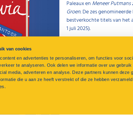
Paleaux en
Meneer Putmans zi
Groen
. De zes genomineerde
bestverkochte titels van het a
1 juli 2025).
Pauliens reactie op haar ove
ik van cookies
dat De verwarde cavia – Teru
ontent en advertenties te personaliseren, om functies voor soci
Publieksprijs heeft gewonnen
erkeer te analyseren. Ook delen we informatie over uw gebruik 
En ik vind het fantastisch da
cial media, adverteren en analyse. Deze partners kunnen deze
zachte kracht als Cavia hebb
ormatie die u aan ze heeft verstrekt of die ze hebben verzameld
es.