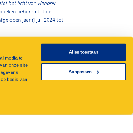
et het licht
van
Hendrik
 boeken behoren tot de
fgelopen jaar (1 juli 2024 tot
rwinning:
‘
Ik ben blij en trots
Alles toestaan
g op kantoor de NS
al media te
,
en dus Boek van het Jaar is.
van onze site
t de Nederlandse lezers een
Aanpassen
 gegevens
en gekozen.’
 op basis van