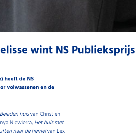
lisse wint NS Publieksprijs
e) heeft de NS
oor volwassenen en de
Beladen huis
van Christien
nya Niewierra,
Het huis met
Liften naar de hemel
van Lex