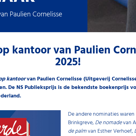
van Paulien Cornelisse
op kantoor van Paulien Corne
2025!
op kantoor
van Paulien Cornelisse (Uitgeverij Corneliss
en.
De NS Publieksprijs is de bekendste boekenprijs v
ederland.
De andere nominaties waren
Brinkgreve,
De nomade
van A
de palm
van Esther Verhoef,